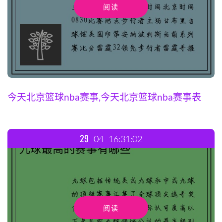
阅读
今天北京篮球nba赛事,今天北京篮球nba赛事表
29
04
16:31:02
阅读