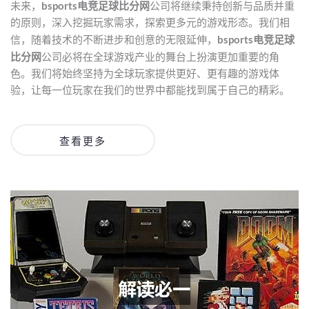
未来，
bsports电竞足球比分网
公司将继续秉持创新与品质并重
的原则，深入挖掘玩家需求，探索更多元的游戏形态。我们相
信，随着技术的不断进步和创意的无限延伸，
bsports电竞足球
比分网
公司必将在全球游戏产业的舞台上扮演更加重要的角
色。我们将始终坚持为全球玩家提供更好、更有趣的游戏体
验，让每一位玩家在我们的世界中都能找到属于自己的精彩。
查看更多