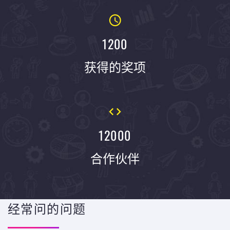
1200
获得的奖项
12000
合作伙伴
经常问的问题