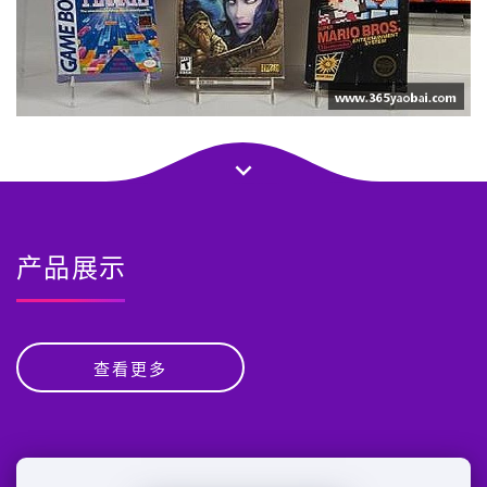
产品展示
查看更多