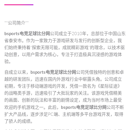
**公司简介**
bsports电竞足球比分网
公司成立于2010年，总部位于中国山东
省泰安市。作为一家致力于游戏研发与发行的创新型企业，我
们始终秉持着“探索无限可能，成就精彩游戏”的理念，以技术驱
动创意，以用户需求为核心，专注于打造极具沉浸感的游戏体
验。
自成立以来，
bsports电竞足球比分网
公司凭借独特的创意和卓
越的研发团队，迅速在国内外游戏行业中崭露头角。公司成立
初期，专注于移动端游戏的开发，凭借一款名为《星际征途》
的战略类手游，迅速吸引了大批玩家的关注。该游戏凭借精美
的画面、创新的玩法和丰富的剧情设定，成为当时市场上最受
欢迎的手机游戏之一。此后，
bsports电竞足球比分网
公司不断
扩大产品线，逐步涉足PC端、主机端等多平台游戏开发，取得
了骄人的成绩。