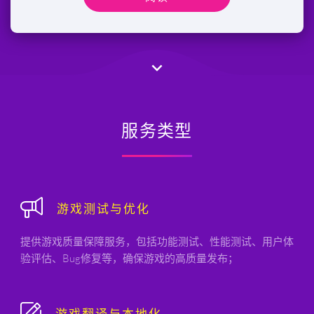
服务类型
游戏测试与优化
提供游戏质量保障服务，包括功能测试、性能测试、用户体
验评估、Bug修复等，确保游戏的高质量发布；
游戏翻译与本地化