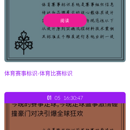
阅读
体育赛事标识-体育比赛标识
01
05
16:30:47