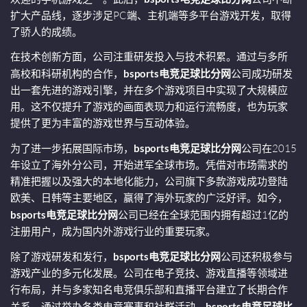
扩大产品线，逐步涉足PC端、主机端等多平台游戏开发，取得
了骄人的成绩。
在技术创新方面，公司注重研发投入与技术积累。通过与多所
高校和科研机构的合作，
bsports电竞足球比分网
公司成功研发
出一套先进的游戏引擎，并在多个游戏项目中实现了大规模应
用。这不仅提升了游戏的画面表现力和运行流畅度，也为玩家
提供了更为丰富的游戏世界与互动体验。
为了进一步拓展国际市场，
bsports电竞足球比分网
公司在2015
年设立了海外分公司，开始进军全球市场。凭借对市场需求的
精准把握以及强大的本地化能力，公司旗下多款游戏成功登陆
欧美、日韩等主要地区，赢得了海外玩家的广泛好评。如今，
bsports电竞足球比分网
公司已经在全球范围内拥有超过1亿的
注册用户，成为国内外游戏行业的重要玩家。
除了游戏研发和发行，
bsports电竞足球比分网
公司还积极参与
游戏产业的多元化发展。公司在电子竞技、游戏直播等领域进
行布局，并与多家知名电竞俱乐部和直播平台建立了长期合作
关系。通过举办各类电竞赛事和社群活动，
bsports电竞足球比