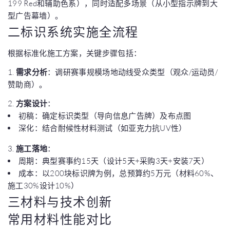
199 Red和辅助色系），同时适配多场景（从小型指示牌到大
型广告幕墙）。
二标识系统实施全流程
根据标准化施工方案，关键步骤包括：
1.
需求分析
：调研赛事规模场地动线受众类型（观众/运动员/
赞助商）。
2.
方案设计
：
初稿：确定标识类型（导向信息广告牌）及布点图
深化：结合耐候性材料测试（如亚克力抗UV性）
3.
施工落地
：
周期：典型赛事约15天（设计5天+采购3天+安装7天）
成本：以200块标识牌为例，总预算约5万元（材料60%、
施工30%设计10%）
三材料与技术创新
常用材料性能对比