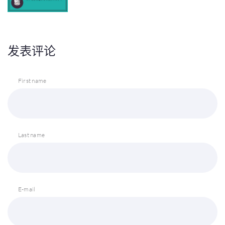
发表评论
First name
Last name
E-mail