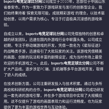
bsports电竞足球比分网
公司成立于2010年，总部位于中国山东
省泰安市。作为一家致力于游戏研发与发行的创新型企业，我
们始终秉持着“探索无限可能，成就精彩游戏”的理念，以技术驱
动创意，以用户需求为核心，专注于打造极具沉浸感的游戏体
验。
自成立以来，
bsports电竞足球比分网
公司凭借独特的创意和卓
越的研发团队，迅速在国内外游戏行业中崭露头角。公司成立
初期，专注于移动端游戏的开发，凭借一款名为《星际征途》
的战略类手游，迅速吸引了大批玩家的关注。该游戏凭借精美
的画面、创新的玩法和丰富的剧情设定，成为当时市场上最受
欢迎的手机游戏之一。此后，
bsports电竞足球比分网
公司不断
扩大产品线，逐步涉足PC端、主机端等多平台游戏开发，取得
了骄人的成绩。
在技术创新方面，公司注重研发投入与技术积累。通过与多所
高校和科研机构的合作，
bsports电竞足球比分网
公司成功研发
出一套先进的游戏引擎，并在多个游戏项目中实现了大规模应
用。这不仅提升了游戏的画面表现力和运行流畅度，也为玩家
提供了更为丰富的游戏世界与互动体验。