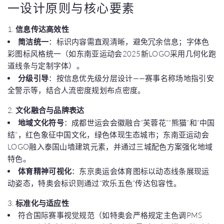
一设计原则与核心要素
1.
信息传达高效性
简洁统一
：标识内容需直观清晰，避免冗余信息；字体色
彩图标风格统一（如东南亚运动会2025新LOGO采用几何化跑
道线条与定制字体）。
分级引导
：按信息优先级分层设计——赛事名称场地指引安
全警示等，结合人流密度规划布点密度。
2.
文化融合与品牌表达
地域文化符号
：成都世运会会徽融合“芙蓉花”“熊猫”和“中国
结”，红色象征中国文化，绿色体现生态城市；东南亚运动会
LOGO融入泰国山墙建筑元素，并通过三城配色方案强化地域
特色。
体育精神可视化
：东京奥运会体育图标以动态线条展现运
动姿态，特奥会标识则通过“欢乐五色”传达包容性。
3.
标准化与适应性
符合国际赛事视觉规范（如特奥会严格规定主色调PMS