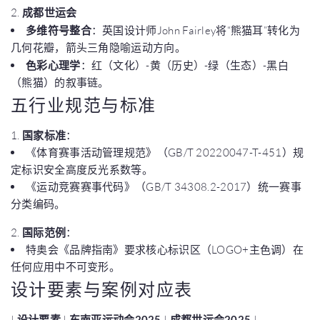
2.
成都世运会
多维符号整合
：英国设计师John Fairley将“熊猫耳”转化为
几何花瓣，箭头三角隐喻运动方向。
色彩心理学
：红（文化）-黄（历史）-绿（生态）-黑白
（熊猫）的叙事链。
五行业规范与标准
1.
国家标准
：
《体育赛事活动管理规范》（GB/T 20220047-T-451）规
定标识安全高度反光系数等。
《运动竞赛赛事代码》（GB/T 34308.2-2017）统一赛事
分类编码。
2.
国际范例
：
特奥会《品牌指南》要求核心标识区（LOGO+主色调）在
任何应用中不可变形。
设计要素与案例对应表
|
设计要素
|
东南亚运动会2025
|
成都世运会2025
|