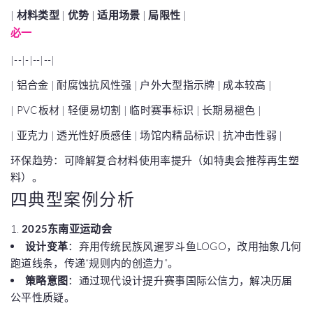
|
材料类型
|
优势
|
适用场景
|
局限性
|
必一
|--|-|--|--|
| 铝合金 | 耐腐蚀抗风性强 | 户外大型指示牌 | 成本较高 |
| PVC板材 | 轻便易切割 | 临时赛事标识 | 长期易褪色 |
| 亚克力 | 透光性好质感佳 | 场馆内精品标识 | 抗冲击性弱 |
环保趋势：可降解复合材料使用率提升（如特奥会推荐再生塑
料）。
四典型案例分析
1.
2025东南亚运动会
设计变革
：弃用传统民族风暹罗斗鱼LOGO，改用抽象几何
跑道线条，传递“规则内的创造力”。
策略意图
：通过现代设计提升赛事国际公信力，解决历届
公平性质疑。