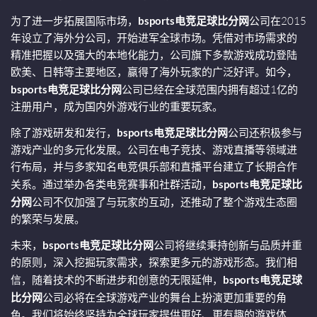
为了进一步拓展国际市场，
bsports电竞足球比分网
公司在2015
年设立了海外分公司，开始进军全球市场。凭借对市场需求的
精准把握以及强大的本地化能力，公司旗下多款游戏成功登陆
欧美、日韩等主要地区，赢得了海外玩家的广泛好评。如今，
bsports电竞足球比分网
公司已经在全球范围内拥有超过1亿的
注册用户，成为国内外游戏行业的重要玩家。
除了游戏研发和发行，
bsports电竞足球比分网
公司还积极参与
游戏产业的多元化发展。公司在电子竞技、游戏直播等领域进
行布局，并与多家知名电竞俱乐部和直播平台建立了长期合作
关系。通过举办各类电竞赛事和社群活动，
bsports电竞足球比
分网
公司不仅加强了与玩家的互动，还推动了整个游戏生态圈
的繁荣与发展。
未来，
bsports电竞足球比分网
公司将继续秉持创新与品质并重
的原则，深入挖掘玩家需求，探索更多元的游戏形态。我们相
信，随着技术的不断进步和创意的无限延伸，
bsports电竞足球
比分网
公司必将在全球游戏产业的舞台上扮演更加重要的角
色。我们将始终坚持为全球玩家提供更好、更有趣的游戏体