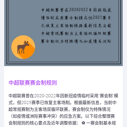
中超联赛赛会制规则
中超联赛曾在2020-2022年因新冠疫情临时采用“赛会制”模
式，但2025赛季已恢复主客场制。根据最新信息，当前中
超常规赛制为主客场双循环联赛，赛会制仅为特殊情况
（如疫情或洲际赛事冲突）的应急方案。以下综合整理赛
会制规则的核心要点及近年调整依据： ⚽ 一赛会制基本规