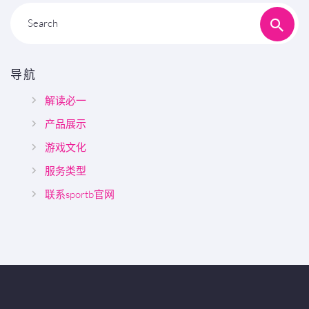
Search
导航
解读必一
产品展示
游戏文化
服务类型
联系sportb官网