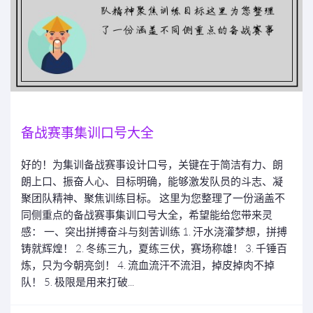
备战赛事集训口号大全
好的！为集训备战赛事设计口号，关键在于简洁有力、朗
朗上口、振奋人心、目标明确，能够激发队员的斗志、凝
聚团队精神、聚焦训练目标。 这里为您整理了一份涵盖不
同侧重点的备战赛事集训口号大全，希望能给您带来灵
感： 一、突出拼搏奋斗与刻苦训练 1. 汗水浇灌梦想，拼搏
铸就辉煌！ 2. 冬练三九，夏练三伏，赛场称雄！ 3. 千锤百
炼，只为今朝亮剑！ 4. 流血流汗不流泪，掉皮掉肉不掉
队！ 5. 极限是用来打破...