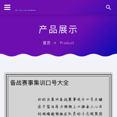
产品展示
首页
Product