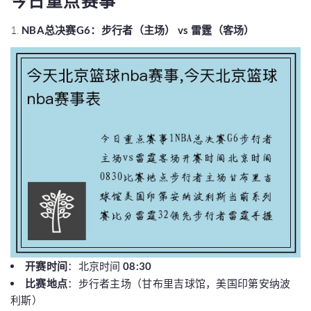
1.
NBA总决赛G6：步行者（主场） vs 雷霆（客场）
开赛时间
：北京时间
08:30
比赛地点
：步行者主场（甘布里吉球馆，美国印第安纳波
利斯）